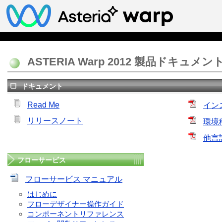
ASTERIA Warp 2012 製品ドキュメ
ドキュメント
Read Me
イン
リリースノート
環境
他言
フローサービス
フローサービス マニュアル
はじめに
フローデザイナー操作ガイド
コンポーネントリファレンス