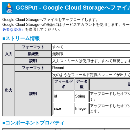
GCSPut - Google Cloud Storage
Google Cloud Storageへファイルをアップロードします。
Google Cloud Storageへの認証にはサービスアカウントを使用しま
必要な準備」
を参照してください。
■ストリーム情報
フォーマット
すべて
入力
接続数
無制限
説明
入力ストリームは使用せず、すべて無視しま
フォーマット
Record
次のようなフィールド定義のレコードが出力
フィールド
データ
名
型
出力
説明
アップロードしたオブジ
id
String
す。
アップロードしたオブ
size
Integer
ます。
■コンポーネントプロパティ