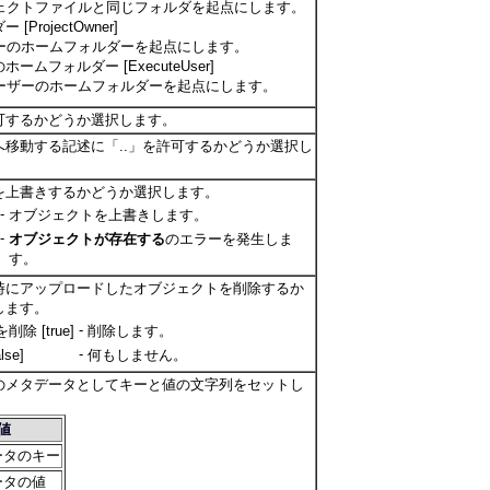
ェクトファイルと同じフォルダを起点にします。
ProjectOwner]
ーのホームフォルダーを起点にします。
ームフォルダー [ExecuteUser]
ーザーのホームフォルダーを起点にします。
可するかどうか選択します。
へ移動する記述に「..」を許可するかどうか選択し
を上書きするかどうか選択します。
-
オブジェクトを上書きします。
-
オブジェクトが存在する
のエラーを発生しま
す。
時にアップロードしたオブジェクトを削除するか
します。
-
除 [true]
削除します。
-
se]
何もしません。
のメタデータとしてキーと値の文字列をセットし
値
ータのキー
ータの値