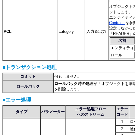
オブジェクト
ットします。
エンティティ
Control」
を参
設定しなかった
ACL
category
入力＆出力
「READER
名前
エンティティ
ロール
■トランザクション処理
コミット
何もしません。
ロールバック時の処理
が「
オブジェクトを削
ロールバック
を削除します。
■エラー処理
エラー処理フロー
エラー
タイプ
パラメーター
へのストリーム
コード
1
ロ
2
通