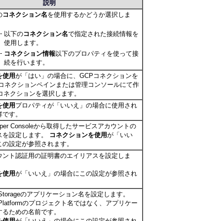
説明
の
コネクション名
を使用するかどうか選択しま
-
以下の
コネクション名
で指定された接続情報を
使用します。
-
コネクション情報
以下のプロパティを使って接
続を行います。
を使用
が「
はい
」の場合に、GCPコネクションを
 コネクションペインまたは管理コンソールにて作
Pコネクションを選択します。
を使用
プロパティが「
いいえ
」の場合に使用され
群です。
veloper Consoleから取得したサービスアカウントの
スを設定します。
コネクションを使用
が「
いい
この設定が参照されます。
ウント認証用の証明書のエイリアスを設定しま
を使用
が「
いいえ
」の場合にこの設定が参照され
oud Storageのアプリケーション名を設定します。
oud Platformのプロジェクト名ではなく、アプリケー
するための名前です。
を使用
が「
いいえ
」の場合にこの設定が参照され