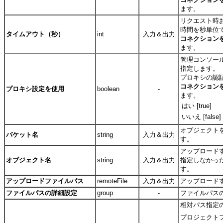
ます。
リクエスト時
時間を秒単位
タイムアウト（秒）
int
入力＆出力
コネクション
ます。
管理コンソー
指定します。
プロキシの認
コネクション
プロキシ設定を使用
boolean
-
ます。
はい [true]
いいえ [false]
オブジェクト
バケット名
string
入力＆出力
す。
アップロード
オブジェクト名
string
入力＆出力
指定しなかっ
す。
アップロードファイルパス
remoteFile
入力＆出力
アップロード
ファイルパスの詳細設定
group
-
ファイルパス
相対パス指定
プロジェクトフォル