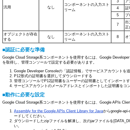
3
ア
コンポーネントの入力スト
汎用
なし
4
証
リーム
5
プ
出
7
正
オブジェクトが存在
コンポーネントの入力スト
なし
8
オ
する
リーム
■認証に必要な準備
Google Cloud Storage系コンポーネントを使用するには、Google Dev
を取得し、管理コンソールで設定する必要があります。
Google Developer Consoleの「認証情報」でサービスアカウント
P12形式の証明書を選択してダウンロードする
管理コンソールでP12証明書をユーザーの証明書としてインポート
サービスアカウントのメールアドレスとインポートした証明書をコ
■動作に必要な設定
Google Cloud Storage系コンポーネントを使用するには、Google APIs Client 
Assembly for the Google APIs Client Library for Java
からgoogle-api
ードしてください。
ダウンロードしたzipファイルを解凍し、次のjarファイルを[DATA_DIR]/
い。