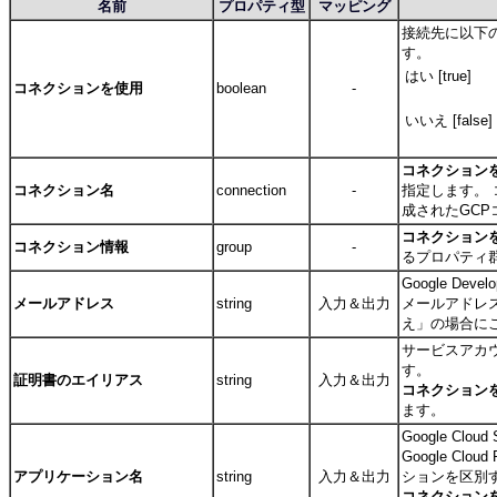
名前
プロパティ型
マッピング
接続先に以下
す。
はい [true]
コネクションを使用
boolean
-
いいえ [false]
コネクション
コネクション名
connection
-
指定します。
成されたGC
コネクション
コネクション情報
group
-
るプロパティ
Google De
メールアドレス
string
入力＆出力
メールアドレ
え
」の場合に
サービスアカ
す。
証明書のエイリアス
string
入力＆出力
コネクション
ます。
Google Cl
Google Cl
アプリケーション名
string
入力＆出力
ションを区別
コネクション