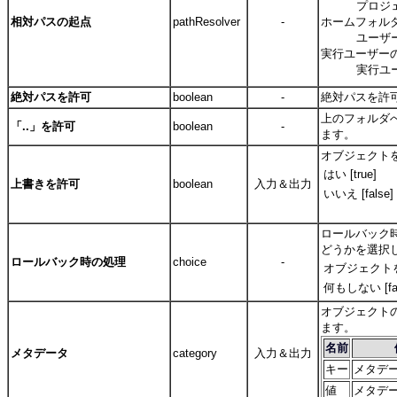
プロジ
相対パスの起点
pathResolver
-
ホームフォルダー [
ユーザ
実行ユーザーのホ
実行ユ
絶対パスを許可
boolean
-
絶対パスを許
上のフォルダ
「..」を許可
boolean
-
ます。
オブジェクト
はい [true]
上書きを許可
boolean
入力＆出力
いいえ [false]
ロールバック
どうかを選択
ロールバック時の処理
choice
-
オブジェクトを削
何もしない [fal
オブジェクト
ます。
名前
メタデータ
category
入力＆出力
キー
メタデ
値
メタデ