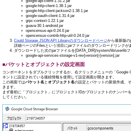
google-api-client-1.31.2.jar
google-http-client-1.38.1.jar
google-http-client-jackson2-1.38.1.jar
google-oauth-client-1.31.4.jar
grpc-context-1.22.1.jar
guava-30.1-android.jar
opencensus-api-0.24.0.jar
opencensus-contrib-http-util-0.24.0.jar
Could Storage JSON API Libraryのダウンロードページ
から最新版の
詳細ページのFilesという項目にjarファイルのダウンロードリンク
ダウンロードした次のjarファイルを[DATA_DIR]/system/lib/us
google-api-services-storage-v1-rev[version]-[version].jar
■バケットとオブジェクトの設定画面
コンポーネントをダブルクリックするか、右クリックメニューの「Google Cloud
ネントに設定されている接続情報を使用して設定画面が開きます。
この画面では
バケット名
と
オブジェクト名
の設定とバケットの新規作成、
きます。
まず最初に「プロジェクト」にプロジェクトIDかプロジェクトのナンバー
してください。