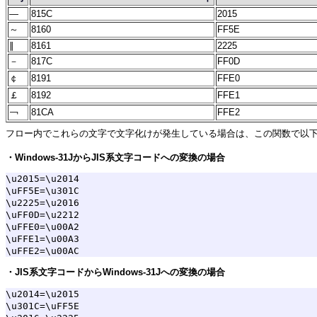
―
815C
2015
～
8160
FF5E
∥
8161
2225
－
817C
FF0D
￠
8191
FFE0
￡
8192
FFE1
￢
81CA
FFE2
フロー内でこれらの文字で文字化けが発生している場合は、この関数で以
・Windows-31JからJIS系文字コードへの変換の場合
\u2015=\u2014

\uFF5E=\u301C

\u2225=\u2016

\uFF0D=\u2212

\uFFE0=\u00A2

\uFFE1=\u00A3

・JIS系文字コードからWindows-31Jへの変換の場合
\u2014=\u2015

\u301C=\uFF5E
