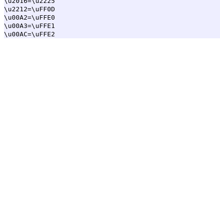
\u2016=\u2225

\u2212=\uFF0D

\u00A2=\uFFE0

\u00A3=\uFFE1
