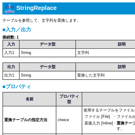
StringReplace
テーブルを参照して、文字列を置換します。
■入力／出力
接続数: 1
入力
データ型
説明
入力1
String
文字列
出力
データ型
説明
出力1
String
置換した文字列
■プロパティ
プロパティ
名前
型
使用するテーブルをファイル
-
ファイル [File]
ファイル
置換テーブルの指定方法
choice
-
直接入力 [Inline]
置換テー
す。