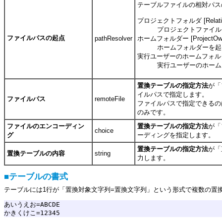
テーブルファイルの相対パス
プロジェクトフォルダ [Relativ
プロジェクトファイル
ファイルパスの起点
ホームフォルダー [ProjectOwn
pathResolver
ホームフォルダーを起
実行ユーザーのホームフォルダー [
実行ユーザーのホーム
置換テーブルの指定方法
が「
イルパスで指定します。
ファイルパス
remoteFile
ファイルパスで指定できるの
のみです。
ファイルのエンコーディン
置換テーブルの指定方法
が「
choice
グ
ーディングを指定します。
置換テーブルの指定方法
が「
置換テーブルの内容
string
力します。
■テーブルの書式
テーブルには1行が「置換対象文字列=置換文字列」という形式で複数の置
あいうえお=ABCDE
