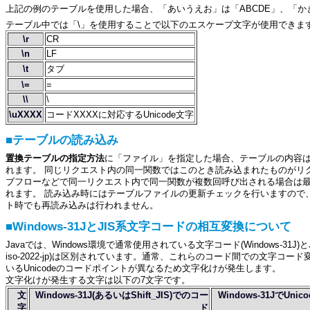
上記の例のテーブルを使用した場合、「あいうえお」は「ABCDE」、「かき
テーブル中では「\」を使用することで以下のエスケープ文字が使用できま
\r
CR
\n
LF
\t
タブ
\=
=
\\
\
\uXXXX
コードXXXXに対応するUnicode文字
■テーブルの読み込み
置換テーブルの指定方法
に「
ファイル
」を指定した場合、テーブルの内容
れます。 同じリクエスト内の同一関数ではこのとき読み込まれたものがリ
ブフローなどで同一リクエスト内で同一関数が複数回呼び出される場合は
れます。 読み込み時にはテーブルファイルの更新チェックを行いますので
ト時でも再読み込みは行われません。
■Windows-31JとJIS系文字コードの相互変換について
Javaでは、Windows環境で通常使用されている文字コード(Windows-31J)とJI
iso-2022-jp)は区別されています。通常、これらのコード間での文字
いるUnicodeのコードポイントが異なるため文字化けが発生します。
文字化けが発生する文字は以下の7文字です。
文
Windows-31J(あるいはShift_JIS)でのコー
Windows-31JでUn
字
ド