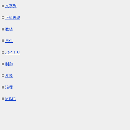
文字列
正規表現
数値
日付
バイナリ
制御
変換
論理
MIME